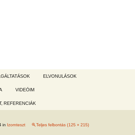
Keresés:
LGÁLTATÁSOK
ELVONULÁSOK
A
ZSIGE BOLT
VIDEÓIM
ELVONULÁS –
Magyarországon
, REFERENCIÁK
 tájékoztató
4
in
Izomteszt
Teljes felbontás (125 × 215)
hogy
ked az új