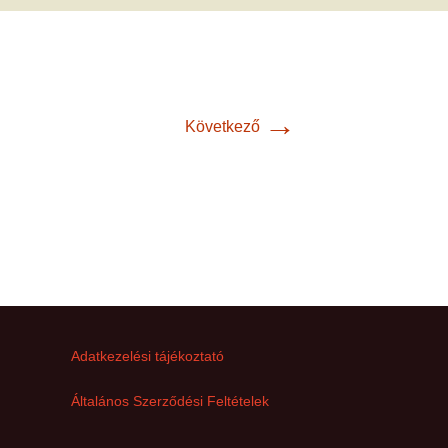
met és
erződési
→
Következő
Adatkezelési tájékoztató
Általános Szerződési Feltételek