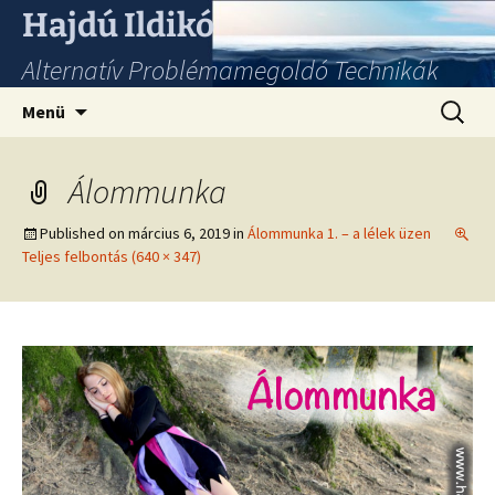
Hajdú Ildikó
Alternatív Problémamegoldó Technikák
Ugrás
Keresés
Menü
a
tartalomhoz
Álommunka
Published on
március 6, 2019
in
Álommunka 1. – a lélek üzen
Teljes felbontás (640 × 347)