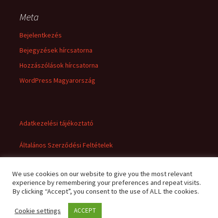
Meta
Bejelentkezés
Bejegyzések hírcsatorna
Hozzászólások hírcsatorna
WordPress Magyarország
Adatkezelési tájékoztató
Általános Szerződési Feltételek
We use cookies on our website to give you the most relevant
experience by remembering your preferences and repeat visits.
By clicking “Accept”, you consent to the use of ALL the cookies.
Cookie settings
ACCEPT
Adatkezelési tájékoztató
Büszke üzemeltető: WordPress