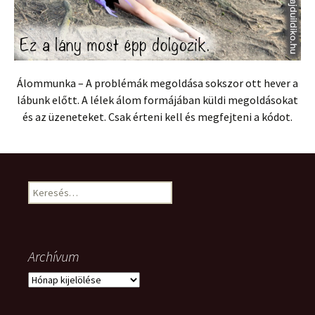
Álommunka – A problémák megoldása sokszor ott hever a
lábunk előtt. A lélek álom formájában küldi megoldásokat
és az üzeneteket. Csak érteni kell és megfejteni a kódot.
Keresés:
Archívum
Archívum