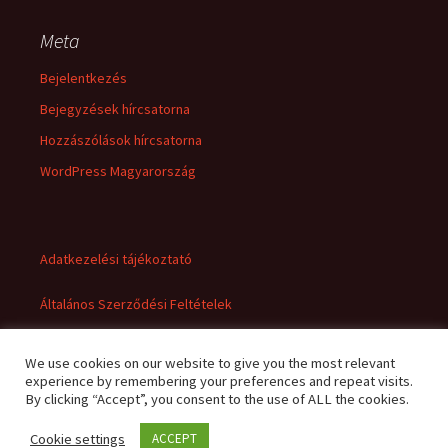
Meta
Bejelentkezés
Bejegyzések hírcsatorna
Hozzászólások hírcsatorna
WordPress Magyarország
Adatkezelési tájékoztató
Általános Szerződési Feltételek
We use cookies on our website to give you the most relevant
experience by remembering your preferences and repeat visits.
By clicking “Accept”, you consent to the use of ALL the cookies.
Cookie settings
ACCEPT
Adatkezelési tájékoztató
Büszke üzemeltető: WordPress