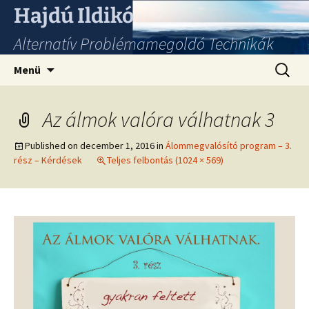
Hajdú Ildikó
Alternatív Problémamegoldó Technikák
Ugrás
Keresés
Menü
a
tartalomhoz
Az álmok valóra válhatnak 3
Published on
december 1, 2016
in
Álommegvalósító program – 3.
rész – Kérdések
Teljes felbontás (1024 × 569)