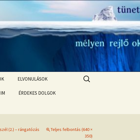
Keresés:
OK
ELVONULÁSOK
T
ÓIM
ELVONULÁS –
ÉRDEKES DOLGOK
Magyarországon
Karmikus sorsfeladatod –
Holdcsomópontok
KORLÁTOZÓ HIEDELMEK
Korlátozó hiedelmek a
szél (2.) – rángatózás
Teljes felbontás (640 ×
bőség, gazdagság, pénz
témakörében
350)
Öngyógyítás