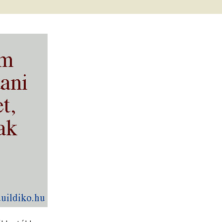
frekvenciákkal
Korlátozó hiedelmek a
testsúly, elhízás, evés, …
AZ ÉLET DOLGAI
témakörében
RÖVIDEN