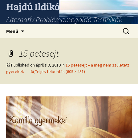
Hajdú Ildikó
Alternatív Problémamegoldó Technikák
Ugrás
Keresés
Menü
a
tartalomhoz
15 petesejt
Published on
április 3, 2019
in
15 petesejt – a meg nem született
gyerekek
Teljes felbontás (609 × 431)