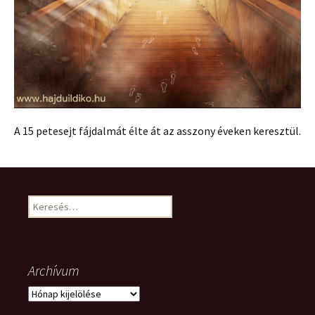
A 15 petesejt fájdalmát élte át az asszony éveken keresztül.
Keresés:
Archívum
Archívum