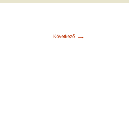
met és
erződési
→
Következő