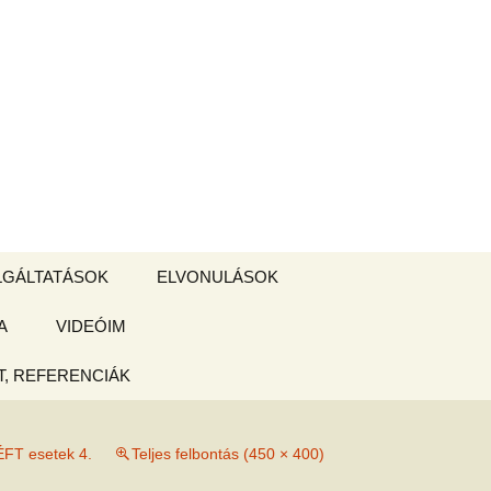
Keresés:
LGÁLTATÁSOK
ELVONULÁSOK
A
ZSIGE BOLT
VIDEÓIM
ELVONULÁS –
Magyarországon
, REFERENCIÁK
 tájékoztató
ÉFT esetek 4.
Teljes felbontás (450 × 400)
hogy
ked az új